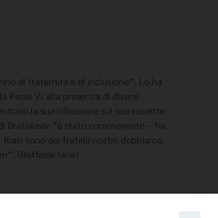
o di fraternità e di inclusione”. Lo ha
 Paolo VI alla presenza di diversi
entrato la sua riflessione sul suo recente
 di Bratislava: “è stato commovente – ha
I Rom sono dei fratelli nostri: dobbiamo
om”. (Raffaele Iaria)