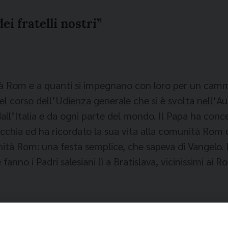
i fratelli nostri”
à Rom e a quanti si impegnano con loro per un cammin
corso dell’Udienza generale che si è svolta nell’Aula
 dall’Italia e da ogni parte del mondo. Il Papa ha conc
acchia ed ha ricordato la sua vita alla comunità Rom
ità Rom: una festa semplice, che sapeva di Vangelo. 
anno i Padri salesiani lì a Bratislava, vicinissimi ai R