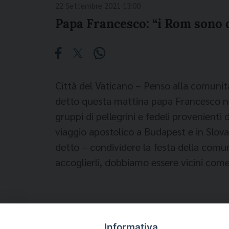
22 Settembre 2021 13:00
Papa Francesco: “i Rom sono de
Città del Vaticano – Penso alla comunit
detto questa mattina papa Francesco nel 
gruppi di pellegrini e fedeli provenienti
viaggio apostolico a Budapest e in Slov
detto – condividere la festa della comun
accoglierli, dobbiamo essere vicini come f
Informativa