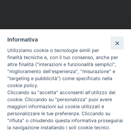
Temi:
Informativa
FONDAZIONE MIGRANTES
Utilizziamo cookie o tecnologie simili per
SCALABRINIANE
finalità tecniche e, con il tuo consenso, anche per
SCALABRINIANI
altre finalità ("interazioni e funzionalità semplici",
"miglioramento dell'esperienza", "misurazione" e
"targeting e pubblicità") come specificato nella
cookie policy.
Cliccando su "accetta" acconsenti all'utilizzo dei
Migrantes Online
cookie. Cliccando su "personalizza" puoi avere
maggiori informazioni sui cookie utilizzati e
personalizzare le tue preferenze. Cliccando su
Fondazione Migrantes
© 2026 WebSeed
"rifiuta" o chiudendo questa informativa proseguirai
la navigazione installando i soli cookie tecnici.
Privacy Policy