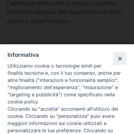
l’abitare la stessa città ci educa a capire la
fraternità concreta dell’essere prima di tutto
uomini e donne credenti.
Temi:
Informativa
CORONAVIRUS
Utilizziamo cookie o tecnologie simili per
DIALOGO INTERRELIGIOSO
finalità tecniche e, con il tuo consenso, anche per
IMMIGRATI E RIFUGIATI
altre finalità ("interazioni e funzionalità semplici",
"miglioramento dell'esperienza", "misurazione" e
"targeting e pubblicità") come specificato nella
cookie policy.
Cliccando su "accetta" acconsenti all'utilizzo dei
Migrantes Online
cookie. Cliccando su "personalizza" puoi avere
maggiori informazioni sui cookie utilizzati e
personalizzare le tue preferenze. Cliccando su
Fondazione Migrantes
© 2026 WebSeed