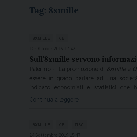
Tag:
8xmille
8XMILLE
CEI
10 Ottobre 2019 17:42
Sull’8xmille servono informaz
Palermo - La promozione di
8xmille
e
O
essere in grado parlare ad una societ
indicato economisti e statistici che 
nazionale degli incaricati diocesani p
Continua a leggere
prendendo il polso delle prossime sfide n
valore sociale dell’8xmille è molto a
indicato Leonardo Becchetti, ordinario di
8XMILLE
CEI
FISC
Vergata, ospite di una tavola rotonda
24 Settembre 2019 15:47