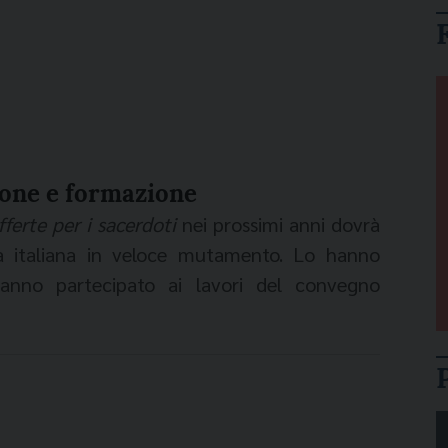
ione e formazione
fferte per i sacerdoti
nei prossimi anni dovrà
à italiana in veloce mutamento. Lo hanno
hanno partecipato ai lavori del convegno
er il “sovvenire”, concluso ieri a Palermo,
ell’attività di raccolta fondi ecclesiale. «Il
lto e dovremo spiegarlo sempre meglio – ha
 Economia politica all’università di Roma Tor
 moderata dal direttore di Tv2000 Vincenzo