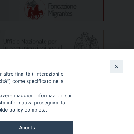
altre finalità ("interazioni e
cità") come specificato nella
 avere maggiori informazioni sui
sta informativa proseguirai la
kie policy
completa.
s
Privacy Policy
© 2026 WebSeed
Accetta