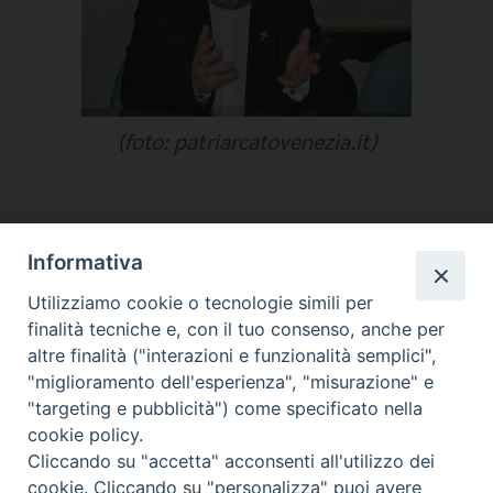
(foto: patriarcatovenezia.it)
Informativa
Temi:
Utilizziamo cookie o tecnologie simili per
LUTTO
finalità tecniche e, con il tuo consenso, anche per
SUL TERRITORIO
altre finalità ("interazioni e funzionalità semplici",
"miglioramento dell'esperienza", "misurazione" e
"targeting e pubblicità") come specificato nella
cookie policy.
Cliccando su "accetta" acconsenti all'utilizzo dei
Migrantes Online
cookie. Cliccando su "personalizza" puoi avere