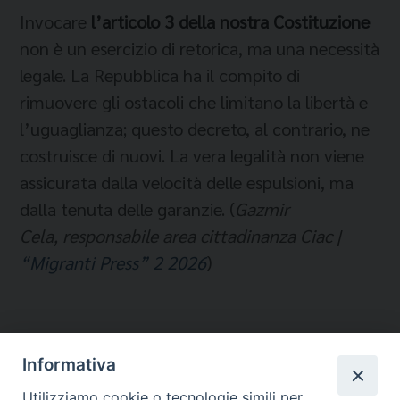
Invocare
l’articolo 3 della nostra Costituzione
non è un esercizio di retorica, ma una necessità
legale. La Repubblica ha il compito di
rimuovere gli ostacoli che limitano la libertà e
l’uguaglianza; questo decreto, al contrario, ne
costruisce di nuovi. La vera legalità non viene
assicurata dalla velocità delle espulsioni, ma
dalla tenuta delle garanzie. (
Gazmir
Cela, responsabile area cittadinanza Ciac |
“Migranti Press” 2 2026
)
Temi:
Informativa
LEGGI E GIURISPRUDENZA
Utilizziamo cookie o tecnologie simili per