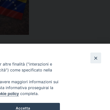
altre finalità ("interazioni e
cità") come specificato nella
 avere maggiori informazioni sui
sta informativa proseguirai la
kie policy
completa.
s
Privacy Policy
© 2026 WebSeed
Accetta