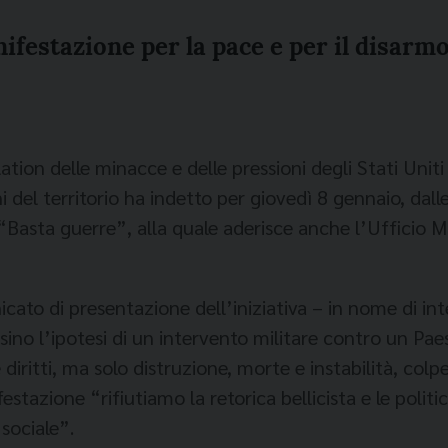
festazione per la pace e per il disarm
ation delle minacce e delle pressioni degli Stati Unit
 del territorio ha indetto per giovedì 8 gennaio, dall
Basta guerre”, alla quale aderisce anche l’Ufficio M
ato di presentazione dell’iniziativa – in nome di inte
rsino l’ipotesi di un intervento militare contro un Pae
iritti, ma solo distruzione, morte e instabilità, colp
stazione “rifiutiamo la retorica bellicista e le polit
sociale”.