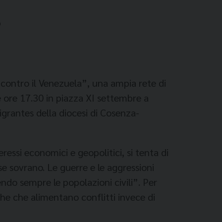
o
i contro il Venezuela”, una ampia rete di
e ore 17.30 in piazza XI settembre a
igrantes della diocesi di Cosenza-
ressi economici e geopolitici, si tenta di
se sovrano. Le guerre e le aggressioni
endo sempre le popolazioni civili”. Per
iche che alimentano conflitti invece di