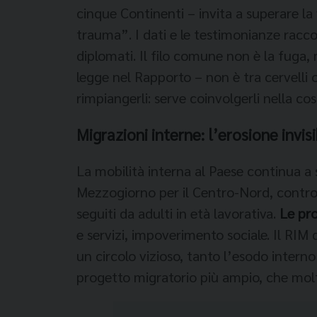
cinque Continenti – invita a superare la 
trauma”. I dati e le testimonianze racc
diplomati. Il filo comune non è la fuga,
legge nel Rapporto – non è tra cervelli 
rimpiangerli: serve coinvolgerli nella cos
Migrazioni interne: l’erosione invis
La mobilità interna al Paese continua a s
Mezzogiorno per il Centro-Nord, contro 58
seguiti da adulti in età lavorativa.
Le pro
e servizi, impoverimento sociale. Il RIM 
un circolo vizioso, tanto l’esodo interno
progetto migratorio più ampio, che molte