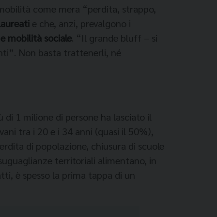
a mobilità come mera “perdita, strappo,
laureati
e che, anzi, prevalgono i
e mobilità sociale
. “Il grande bluff – si
ti”. Non basta trattenerli, né
 di 1 milione di persone ha lasciato il
ni tra i 20 e i 34 anni (quasi il 50%),
perdita di popolazione, chiusura di scuole
suguaglianze territoriali alimentano, in
atti, è spesso la prima tappa di un