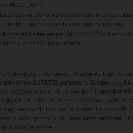
st e Mezzogiorno.
naio 2025 risultano iscritti all’Anagrafe per gli italian
ia fuori dell’Italia” è ormai la ventunesima regione.
 di cittadini italiani nel periodo 2014-2024 si sono tr
iorno di oltre 500 mila persone.
ana è diventata un fenomeno strutturale. Dopo la crisi
cord storico di 155.732 partenze
. L’
Europa
resta il b
a e Svizzera in testa. Negli anni però la
mobilità si è
, tra gli italiani residenti all’estero crescono anche l
e raggiungono figli e nipoti all’estero. Le costanti? 
cato – lavoro precario, disuguaglianze territoriali,
ogettualità personale.