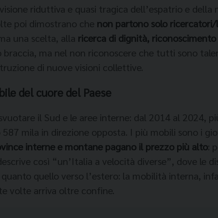
visione riduttiva e quasi tragica dell’espatrio e dell
olte poi dimostrano che
non partono solo ricercatori/
 ma una scelta, alla
ricerca di dignità, riconoscimento 
o braccia, ma nel non riconoscere che tutti sono talen
truzione di nuove visioni collettive.
ibile del cuore del Paese
vuotare il Sud e le aree interne: dal 2014 al 2024, più
7 mila in direzione opposta. I più mobili sono i giova
vince interne e montane pagano il prezzo più alto
: 
descrive così “un’Italia a velocità diverse”, dove le di
 quanto quello verso l’estero: la mobilità interna, inf
 volte arriva oltre confine.