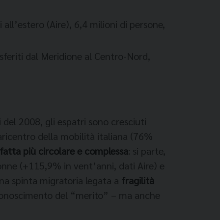
i all’estero (Aire), 6,4 milioni di persone,
asferiti dal Meridione al Centro-Nord,
 del 2008, gli espatri sono cresciuti
aricentro della mobilità italiana (76%
 fatta più circolare e complessa
: si parte,
e donne (+115,9% in vent’anni, dati Aire) e
Una spinta migratoria legata a
fragilità
 riconoscimento del “merito” – ma anche