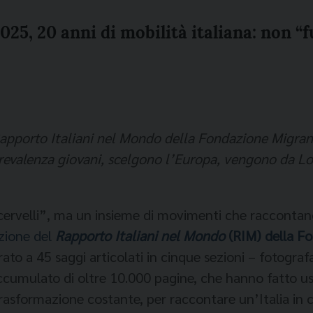
5, 20 anni di mobilità italiana: non “fu
apporto Italiani nel Mondo della Fondazione Migrant
prevalenza giovani, scelgono l’Europa, vengono da L
rvelli”, ma un insieme di movimenti che raccontano un
zione del
Rapporto Italiani nel Mondo
(RIM) della F
rato a 45 saggi articolati in cinque sezioni – fotografa 
ccumulato di oltre 10.000 pagine, che hanno fatto usci
rasformazione costante, per raccontare un’Italia in