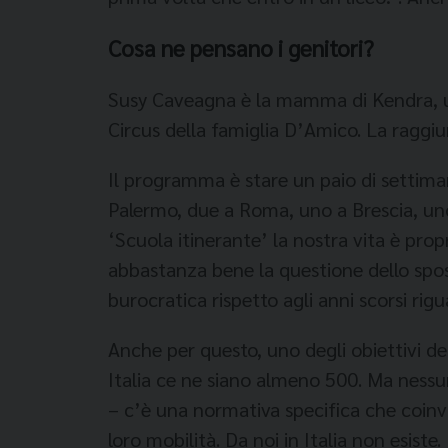
Cosa ne pensano i genitori?
Susy Caveagna è la mamma di Kendra, una 
Circus della fa­miglia D’Amico. La raggiun
Il programma è stare un paio di settimane 
Palermo, due a Roma, uno a Brescia, uno 
‘Scuola itine­rante’ la nostra vita è pr
abba­stanza bene la questione del­lo spos
burocratica rispetto agli anni scorsi rigu
Anche per questo, uno de­gli obiettivi de
Italia ce ne si­ano almeno 500. Ma nessuno
– c’è una normativa specifica che coinvo
loro mobilità. Da noi in Italia non esist