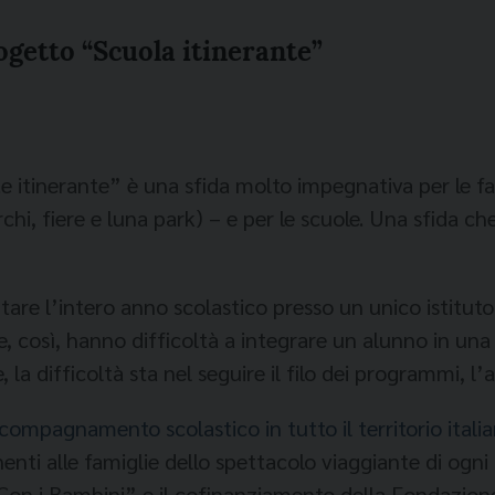
rogetto “Scuola itinerante”
e itinerante” è una sfida molto impe­gnativa per le f
chi, fiere e luna park) – e per le scuole. Una sfida ch
are l’intero anno sco­lastico presso un unico istitu
e, così, hanno difficoltà a integrare un alunno in una
la difficoltà sta nel seguire il filo dei programmi, l’acq
compagnamento scolastico in tutto il territorio itali
n­ti alle famiglie dello spettaco­lo viaggiante di ogn
“Con i Bambini” e il cofinanziamento della Fonda­zio