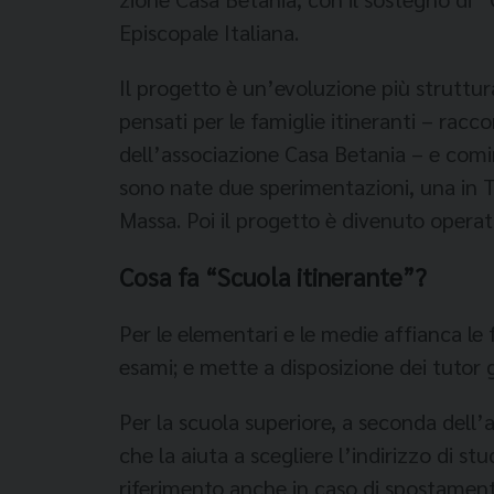
Episcopale Italiana.
Il progetto è un’evoluzione più struttura
pensati per le famiglie itineranti – racc
dell’associazione Casa Betania – e comin
sono nate due spe­rimentazioni, una in Tri
Massa. Poi il progetto è divenuto opera
Cosa fa “Scuola itinerante”?
Per le elementari e le medie af­fianca le f
esami; e mette a di­sposizione dei tutor 
Per la scuola superiore, a se­conda dell’a
che la aiuta a scegliere l’indirizzo di stud
riferimento anche in caso di spostamento.