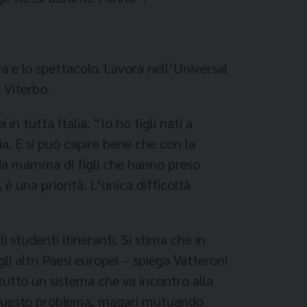
a e lo spettacolo. Lavora nell’Universal
 Viterbo.
n tutta Italia: “Io ho fi­gli nati a
ia. E si può capire bene che con la
lo da mamma di figli che hanno preso
è una priorità. L’unica difficoltà
 studenti itineranti. Si stima che in
li altri Pa­esi europei – spiega Vatteroni
tutto un sistema che va incon­tro alla
 di questo problema, magari mutuando