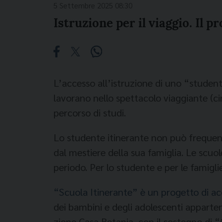
5 Settembre 2025 08:30
Istruzione per il viaggio. Il p
L’accesso all’istruzione di uno “student
lavorano nello spettacolo viaggiante (cir
percorso di studi.
Lo studente itinerante non può frequent
dal mestiere della sua famiglia. Le scuol
periodo. Per lo studente e per le famiglie, 
“Scuola Itinerante” è un pro­getto di ac
dei bambini e degli adolescenti appartene
zione Casa Betania, con il so­stegno di 