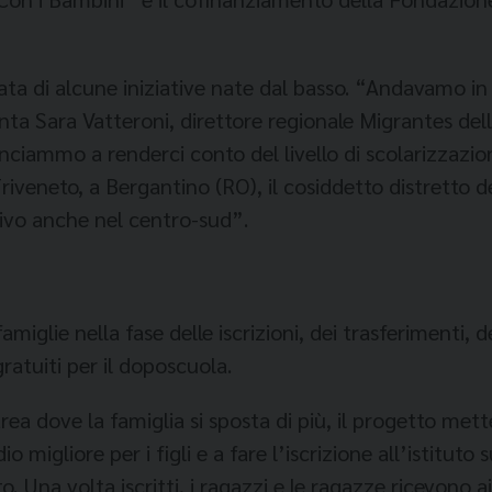
ta di alcune ini­ziative nate dal basso. “Anda­vamo in g
onta Sara Vatteroni, direttore re­gionale Migrantes del
ciammo a renderci conto del livello di scolarizza­zio
veneto, a Bergantino (RO), il cosiddet­to distretto del
tivo anche nel centro-sud”.
amiglie nella fase del­le iscrizioni, dei trasferimenti,
gratuiti per il doposcuola.
rea dove la fami­glia si sposta di più, il progetto met
io migliore per i figli e a fare l’i­scrizione all’istituto
 Una volta iscrit­ti, i ragazzi e le ragazze ri­cevono 