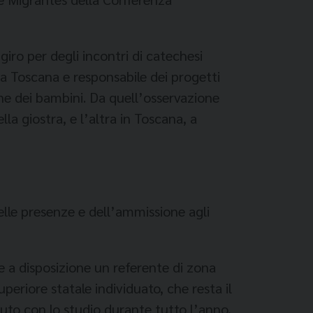
iro per degli incon­tri di catechesi
la Tosca­na e responsabile dei progetti
ne dei bambini. Da quell’os­servazione
la giostra, e l’al­tra in Toscana, a
 delle presenze e dell’ammis­sione agli
te a disposizione un re­ferente di zona
 superiore statale individuato, che resta il
aiuto con lo studio durante tutto l’anno,