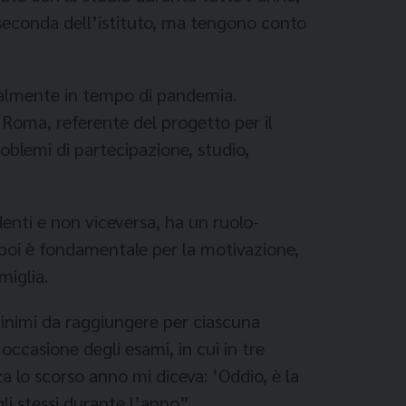
 se­conda dell’istituto, ma tengo­no conto
ssalmente in tempo di pan­demia.
 Roma, referente del progetto per il
oble­mi di partecipazione, studio,
denti e non viceversa, ha un ruolo-
 E poi è fondamentale per la motivazione,
miglia.
minimi da raggiungere per ciascuna
occasione degli esami, in cui in tre
lo scor­so anno mi diceva: ‘Oddio, è la
li stessi durante l’anno”.