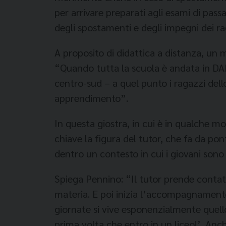
per ar­rivare preparati agli esami di pas
degli spostamenti e degli impegni dei ra
A proposito di didattica a di­stanza, un
“Quando tutta la scuo­la è andata in DA
centro-sud – a quel punto i ragazzi del­l
apprendimento”.
In questa giostra, in cui è in qualche m
chiave la figura del tutor, che fa da pon
dentro un contesto in cui i giovani sono 
Spiega Pennino: “Il tutor pren­de contat
materia. E poi inizia l’accompagnamento, 
giornate si vive esponenzialmente quello
prima volta che entro in un li­ceo!’. Anc