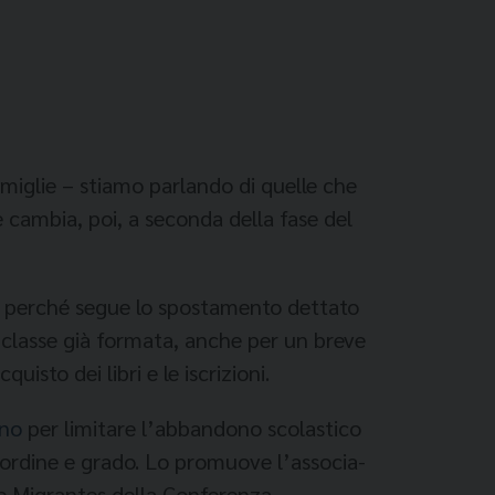
amiglie – stiamo parlando di quelle che
e cambia, poi, a seconda della fase del
to perché segue lo spostamento dettato
 classe già formata, an­che per un breve
uisto dei libri e le iscrizioni.
ano
per limitare l’abban­dono scolastico
i ordine e grado. Lo promuove l’associa­
ne Migrantes della Confe­renza