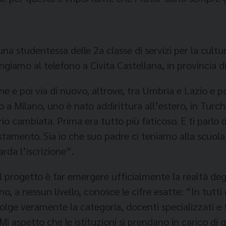
studentessa delle 2a classe di servizi per la cul­tur
gia­mo al telefono a Civita Castel­lana, in provincia di
e poi via di nuo­vo, altrove, tra Umbria e Lazio e poi i
a Milano, uno è nato addirittura all’este­ro, in Turch
oprio cambiata. Prima era tutto più faticoso. E ti par
tamento. Sia io che suo padre ci teniamo alla scuola, 
arda l’iscrizione”.
l progetto è far emergere ufficialmente la re­altà degli
, a nessun livello, conosce le ci­fre esatte: “In tutti g
lge veramente la ca­tegoria, docenti specializzati e 
e. Mi aspetto che le istituzioni si prendano in carico