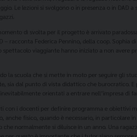
saggio. Le lezioni si svolgo­no o in presenza o in DAD a
gazzi.
 momento di svolta per il progetto è arrivato para­do
D – racconta Federica Pennino, della coop. Sophia di
o spettacolo viaggiante han­no iniziato a non avere pr
odo la scuola che si mette in moto per seguire gli stu
te, sia dal punto di vista didattico che bu­rocratico.
inevitabilmente orientati a en­trare nell’impresa di fa
ti con i docenti per definire programma e obietti­vi 
anche fi­sico, quando è necessario, in particolare in 
 che normalmente si diluisce in un anno. Una ragazza 
he per questo è im­portante che i tutor siano sem­pre g