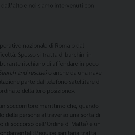
i dall’alto e noi siamo intervenuti con
operativo nazionale di Roma o dal
coltà. Spesso si tratta di barchini in
arburante rischiano di affondare in poco
Search and rescue)
o anche da una nave
lazione parte dal telefono satellitare di
oordinate della loro posizione».
n un soccorritore marittimo che, quando
do delle persone attraverso una sorta di
o di soccorso dell’Ordine di Malta) e un
ondamentali: l’equipe sanitaria tratta