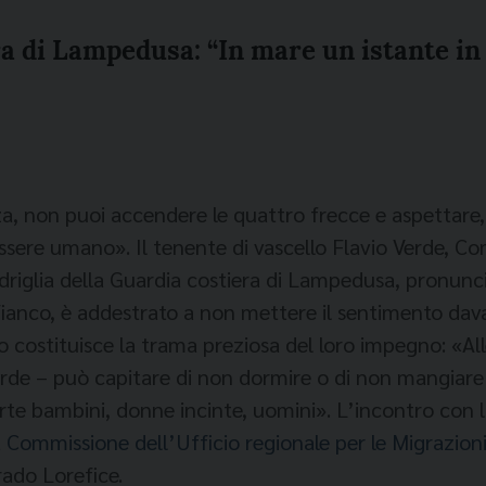
ra di Lampedusa: “In mare un istante in
, non puoi accendere le quattro frecce e aspettare, 
essere umano». Il tenente di vascello Flavio Verde, C
iglia della Guardia costiera di Lampedusa, pronunci
ianco, è addestrato a non mettere il sentimento davant
io costituisce la trama preziosa del loro impegno: «A
Verde – può capitare di non dormire o di non mangiare 
orte bambini, donne incinte, uomini». L’incontro con
a Commissione dell’Ufficio regionale per le Migrazion
ado Lorefice.