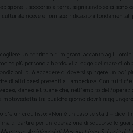
edispone il soccorso a terra, segnalando se ci sono c
culturale riceve e fornisce indicazioni fondamentali p
gliere un centinaio di migranti accanto agli uomini
molte più persone a bordo. «La legge del mare ci obbl
dizioni, può accadere di doversi spingere un po’ più 
che di altri paesi presenti a Lampedusa. Con tutti c’
svedesi, danesi e lituane che, nell’ambito dell’opera
ra motovedetta tra qualche giorno dovrà raggiungere
 c’è un crocifisso: «Non è un caso se sta lì – dice il 
 Prima di partire per un’operazione di soccorso lo gua
 Migrantes Arcidiocesi di Messina Lipari S. Lucia del 