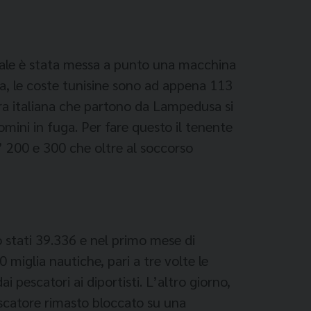
trale è stata messa a punto una macchina
pa, le coste tunisine sono ad appena 113
iera italiana che partono da Lampedusa si
mini in fuga. Per fare questo il tenente
” 200 e 300 che oltre al soccorso
stati 39.336 e nel primo mese di
miglia nautiche, pari a tre volte le
 pescatori ai diportisti. L’altro giorno,
escatore rimasto bloccato su una