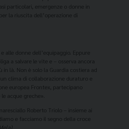
asi particolari, emergenze o donne in
er la riuscita dell’operazione di
 e alle donne dell’equipaggio. Eppure
iga a salvare le vite e – osserva ancora
in là. Non è solo la Guardia costiera ad
è un clima di collaborazione duraturo e
zione europea Frontex, partecipano
 le acque greche».
maresciallo Roberto Triolo – insieme ai
rdiamo e facciamo il segno della croce
Mela).