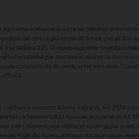
he ogni anno scelgono la rotta del Mediterraneo cen
mpedusa del resto è più vicina all’Africa che all’Euro
6 e la Sicilia a 215. Gli equipaggi della Guardia cost
maltesi o tunisine per mettere in sicurezza donne e uo
sonale composto da 85 unità, sette navi delle “classi
 attività.
 – abbiamo soccorso 60mila migranti, nel 2024 sono 
ortato a termine 1.800 missioni, percorrendo 61.100 
o solo i migranti, ma vigiliamo su chi va per mare, dai
ne dei Vigili del fuoco, abbiamo tratto in salvo un p