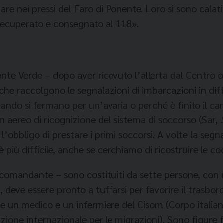
mare nei pressi del Faro di Ponente. Loro si sono calat
recuperato e consegnato al 118».
nte Verde – dopo aver ricevuto l’allerta dal Centro 
he raccolgono le segnalazioni di imbarcazioni in diffi
quando si fermano per un’avaria o perché è finito il c
 aereo di ricognizione del sistema di soccorso (Sar,
obbligo di prestare i primi soccorsi. A volte la segna
è più difficile, anche se cerchiamo di ricostruire le c
 il comandante – sono costituiti da sette persone, co
 deve essere pronto a tuffarsi per favorire il trasbor
e un medico e un infermiere del Cisom (Corpo italian
ione internazionale per le migrazioni). Sono figure f