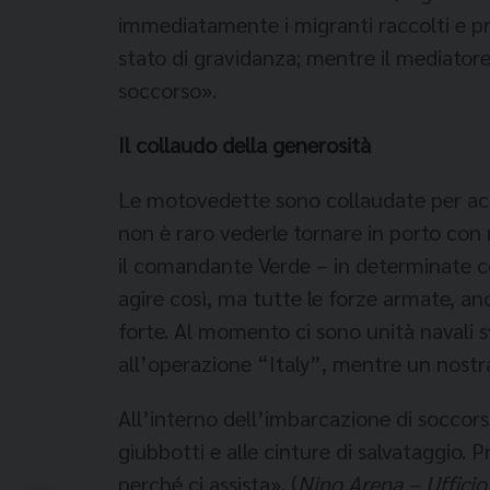
immediatamente i migranti raccolti e pr
stato di gravidanza; mentre il mediatore 
soccorso».
Il collaudo della generosità
Le motovedette sono collaudate per acco
non è raro vederle tornare in porto con 
il comandante Verde – in determinate con
agire così, ma tutte le forze armate, an
forte. Al momento ci sono unità navali 
all’operazione “Italy”, mentre un nost
All’interno dell’imbarcazione di soccorso
giubbotti e alle cinture di salvataggio.
perché ci assista». (
Nino Arena – Ufficio