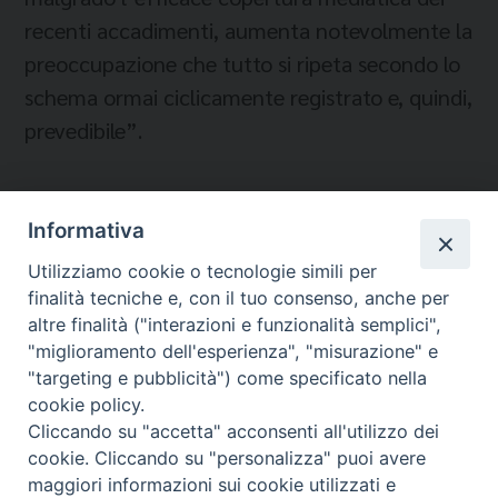
recenti accadimenti, aumenta notevolmente la
preoccupazione che tutto si ripeta secondo lo
schema ormai ciclicamente registrato e, quindi,
prevedibile”.
Informativa
Temi:
Utilizziamo cookie o tecnologie simili per
IMMIGRATI E RIFUGIATI
finalità tecniche e, con il tuo consenso, anche per
LAMPEDUSA
altre finalità ("interazioni e funzionalità semplici",
"miglioramento dell'esperienza", "misurazione" e
"targeting e pubblicità") come specificato nella
cookie policy.
Cliccando su "accetta" acconsenti all'utilizzo dei
Migrantes Online
cookie. Cliccando su "personalizza" puoi avere
maggiori informazioni sui cookie utilizzati e