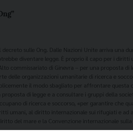
 Ong”
ecreto sulle Ong. Dalle Nazioni Unite arriva una dura n
rebbe diventare legge. È proprio il capo per i diritti
Alto commissariato di Ginevra – per una proposta di l
parte delle organizzazioni umanitarie di ricerca e soc
licemente il modo sbagliato per affrontare questa c
a proposta di legge e a consultare i gruppi della società
ccupano di ricerca e soccorso, «per garantire che qua
tti umani, al diritto internazionale sui rifugiati e ad 
ritto del mare e la Convenzione internazionale sulla r