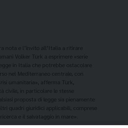
ota e l’invito all’Italia a ritirare
 umani Volker Türk a esprimere «serie
egge in Italia che potrebbe ostacolare
corso nel Mediterraneo centrale, con
risi umanitaria», afferma Türk,
 civile, in particolare le stesse
lsiasi proposta di legge sia pienamente
altri quadri giuridici applicabili, comprese
icerca e il salvataggio in mare».