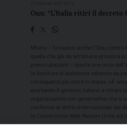
17 Febbraio 2023 09:12
Onu: “L’Italia ritiri il decreto
Milano – Si muove anche l’Onu contro il d
quella che già da settimana prossima pot
preoccupazioni – riporta una nota dell’
la fornitura di assistenza salvavita da 
conseguenti più morti in mare». «È semp
esortando il governo italiano a ritirare l
organizzazioni non governative che si o
conforme al diritto internazionale dei diri
la Convenzione delle Nazioni Unite sul di