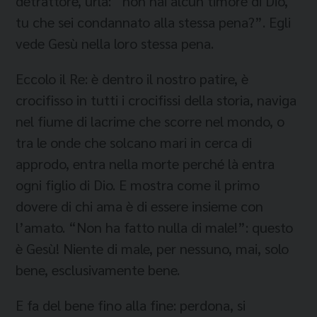
detrattore, urla: “non hai alcun timore di Dio,
tu che sei condannato alla stessa pena?”. Egli
vede Gesù nella loro stessa pena.
Eccolo il Re: è dentro il nostro patire, è
crocifisso in tutti i crocifissi della storia, naviga
nel fiume di lacrime che scorre nel mondo, o
tra le onde che solcano mari in cerca di
approdo, entra nella morte perché là entra
ogni figlio di Dio. E mostra come il primo
dovere di chi ama è di essere insieme con
l’amato. “Non ha fatto nulla di male!”: questo
è Gesù! Niente di male, per nessuno, mai, solo
bene, esclusivamente bene.
E fa del bene fino alla fine: perdona, si