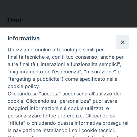
Temi:
CARD. MATTEO ZUPPI
Informativa
CEI
COMBONIANE
Utilizziamo cookie o tecnologie simili per
DIOCESI VITTORIO VENETO
finalità tecniche e, con il tuo consenso, anche per
MOZAMBICO
altre finalità ("interazioni e funzionalità semplici",
"miglioramento dell'esperienza", "misurazione" e
"targeting e pubblicità") come specificato nella
cookie policy.
Cliccando su "accetta" acconsenti all'utilizzo dei
Migrantes Online
cookie. Cliccando su "personalizza" puoi avere
maggiori informazioni sui cookie utilizzati e
personalizzare le tue preferenze. Cliccando su
Fondazione Migrantes
© 2026 WebSeed
"rifiuta" o chiudendo questa informativa proseguirai
la navigazione installando i soli cookie tecnici.
Privacy Policy