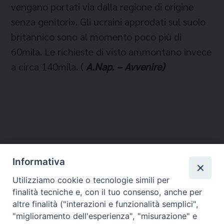
vengano portati via dalla regione di origine
senza genitori». Gli ucraini approdati sul suolo
britannico sono al momento poco più di
60mila. Le richieste di visto ammontano invece
a circa 140mila. (
A.Nap. – Avvenire)
Informativa
Temi:
Utilizziamo cookie o tecnologie simili per
PROFUGHI UCRAINI
finalità tecniche e, con il tuo consenso, anche per
UCRAINA
altre finalità ("interazioni e funzionalità semplici",
"miglioramento dell'esperienza", "misurazione" e