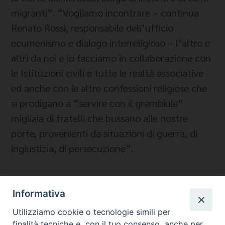
migranti”. “Vogliamo incontrare – continua
Renato Rossi, responsabile dell’ufficio
ecumenismo e dialogo interreligioso – l’altro e
altri da noi e lo facciamo in collaborazione con
le Istituzioni civili e tutte le realtà associative
ed anche con le altre confessioni religiose che
si prodigano a “servire con il grembiule”
migliaia di fratelli che bussano alle nostre
porte, provenienti da situazioni di guerra, di
ingiustizia, di persecuzione”.
Informativa
Temi:
Utilizziamo cookie o tecnologie simili per
FESTA DEI POPOLI
finalità tecniche e, con il tuo consenso, anche per