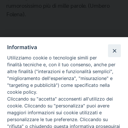
rumorosissimo più di mille parole. (Umbero
Folena).
Informativa
Temi:
Utilizziamo cookie o tecnologie simili per
finalità tecniche e, con il tuo consenso, anche per
COMUNICAZIONE
altre finalità ("interazioni e funzionalità semplici",
"miglioramento dell'esperienza", "misurazione" e
"targeting e pubblicità") come specificato nella
cookie policy.
Cliccando su "accetta" acconsenti all'utilizzo dei
Migrantes Online
cookie. Cliccando su "personalizza" puoi avere
maggiori informazioni sui cookie utilizzati e
personalizzare le tue preferenze. Cliccando su
Fondazione Migrantes
© 2026 WebSeed
"rifiuta" o chiudendo questa informativa proseguirai