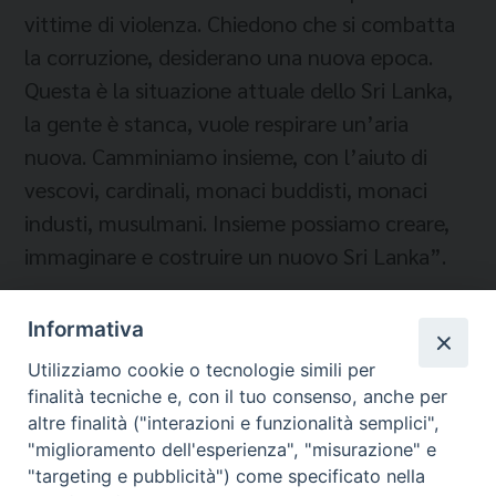
vittime di violenza. Chiedono che si combatta
la corruzione, desiderano una nuova epoca.
Questa è la situazione attuale dello Sri Lanka,
la gente è stanca, vuole respirare un’aria
nuova. Camminiamo insieme, con l’aiuto di
vescovi, cardinali, monaci buddisti, monaci
industi, musulmani. Insieme possiamo creare,
immaginare e costruire un nuovo Sri Lanka”.
Informativa
Temi:
Utilizziamo cookie o tecnologie simili per
finalità tecniche e, con il tuo consenso, anche per
SRILANKESI IN ITALIA
altre finalità ("interazioni e funzionalità semplici",
"miglioramento dell'esperienza", "misurazione" e
"targeting e pubblicità") come specificato nella