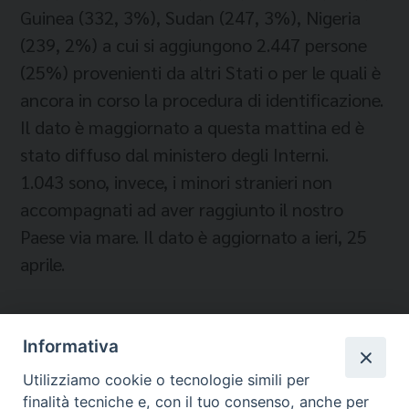
Guinea (332, 3%), Sudan (247, 3%), Nigeria
(239, 2%) a cui si aggiungono 2.447 persone
(25%) provenienti da altri Stati o per le quali è
ancora in corso la procedura di identificazione.
Il dato è maggiornato a questa mattina ed è
stato diffuso dal ministero degli Interni.
1.043 sono, invece, i minori stranieri non
accompagnati ad aver raggiunto il nostro
Paese via mare. Il dato è aggiornato a ieri, 25
aprile.
Informativa
Temi:
Utilizziamo cookie o tecnologie simili per
IMMIGRATI E RIFUGIATI
finalità tecniche e, con il tuo consenso, anche per