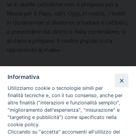
se in quelle cattoliche non si pregasse più a
Messa per il Papa,
ndr
). Oggi, in realtà, i fedeli
in Ucraina non si dividono: ortodossi e cattolici,
a prescindere dal diritto e dalla confessione, si
aiutano e pregano. Il nostro popolo si sta
opponendo al male».
Informativa
Temi:
Utilizziamo cookie o tecnologie simili per
ESARCATO APOSTOLICO DEGLI UCRAINI IN ITALIA
finalità tecniche e, con il tuo consenso, anche per
UCRAINA
altre finalità ("interazioni e funzionalità semplici",
"miglioramento dell'esperienza", "misurazione" e
"targeting e pubblicità") come specificato nella
cookie policy.
Cliccando su "accetta" acconsenti all'utilizzo dei