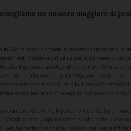
 accogliamo un numero maggiore di pro
 in Afghanistan richiede la creazione urgente di ulter
embri dell’Alleanza cattolica per le persone in cerca 
a che il governo accolga almeno altre 20 mila persone
matta, Mons. Vincent Long Van Nguyen, presidente del
onferenza episcopale dell’Australia. I Vescovi cattolici
rantire accoglienza ad un maggior numero di profughi
stato lanciato dopo che il governo federale ha annuncia
dall’Afghanistan, soprattutto tra coloro che avevano
uyen ha definito la scelta positiva, ma non sufficien