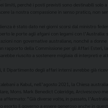
limiti, perché i posti previsti sono destinabili solo a 
scere la nostra compassione in senso pratico, non se
enza è stato dato nei giorni scorsi dal ministro fed
rto le porte agli afgani con legami con l’Australia: 
zzazioni non governative australiane, nonché a donne 
 un rapporto della Commissione per gli Affari Esteri, 
rebbe riuscito a sostenere migliaia di interpreti e alt
, il Dipartimento degli affari interni avrebbe già ri
alebani a Kabul, nell’agosto 2021, la Chiesa australia
olare, Mons. Mark Benedict Coleridge, Arcivescovo me
affermato: “Già diverse volte, in passato, l’Australia
esto esorto il governo a essere generoso anche in ques