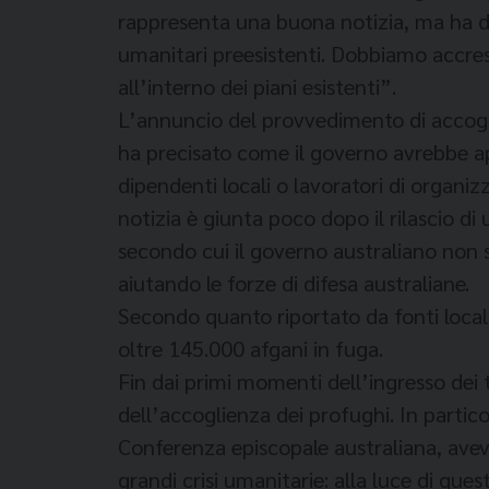
rappresenta una buona notizia, ma ha dei 
umanitari preesistenti. Dobbiamo accre
all’interno dei piani esistenti”.
L’annuncio del provvedimento di accogli
ha precisato come il governo avrebbe ape
dipendenti locali o lavoratori di organi
notizia è giunta poco dopo il rilascio di
secondo cui il governo australiano non sa
aiutando le forze di difesa australiane.
Secondo quanto riportato da fonti locali
oltre 145.000 afgani in fuga.
Fin dai primi momenti dell’ingresso dei t
dell’accoglienza dei profughi. In partic
Conferenza episcopale australiana, aveva 
grandi crisi umanitarie: alla luce di qu