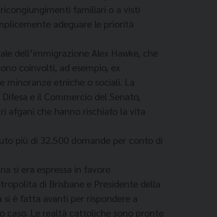
ricongiungimenti familiari o a visti
mplicemente adeguare le priorità
erale dell’immigrazione Alex Hawke, che
sono coinvolti, ad esempio, ex
e minoranze etniche o sociali. La
la Difesa e il Commercio del Senato,
ri afgani che hanno rischiato la vita
cevuto più di 32.500 domande per conto di
na si era espressa in favore
tropolita di Brisbane e Presidente della
 si è fatta avanti per rispondere a
to caso. Le realtà cattoliche sono pronte