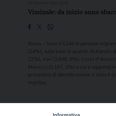
16 Dicembre 2021 15:29
Viminale: da inizio anno sbarc
Roma – Sono 63.246 le persone migranti s
(24%), sulla base di quanto dichiarato 
12%), Iran (3.848, 6%), Costa d’Avorio (
Marocco (2.167, 3%) a cui si aggiungono 
procedura di identificazione. Il dato è st
mattina.
Informativa