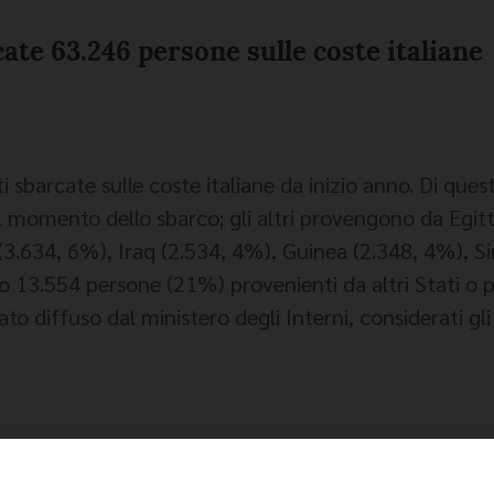
ate 63.246 persone sulle coste italiane
barcate sulle coste italiane da inizio anno. Di quest
al momento dello sbarco; gli altri provengono da Egi
3.634, 6%), Iraq (2.534, 4%), Guinea (2.348, 4%), Sir
13.554 persone (21%) provenienti da altri Stati o per
ato diffuso dal ministero degli Interni, considerati gli 