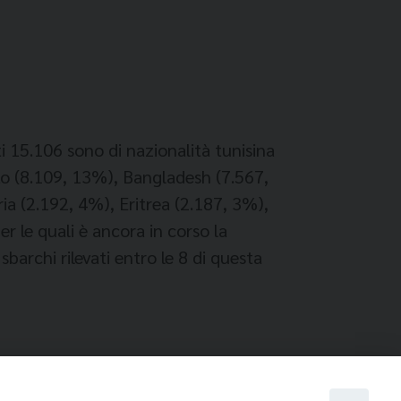
i 15.106 sono di nazionalità tunisina
tto (8.109, 13%), Bangladesh (7.567,
ia (2.192, 4%), Eritrea (2.187, 3%),
 le quali è ancora in corso la
sbarchi rilevati entro le 8 di questa