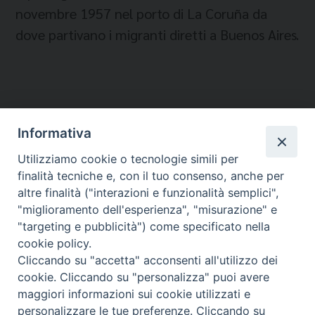
novembre 1957 nel porto di La Coruña da
dove partivano i migranti diretti a Buenos Aires.
Informativa
Temi:
Utilizziamo cookie o tecnologie simili per
CITTÀ DEL VATICANO - PAPA
finalità tecniche e, con il tuo consenso, anche per
PAPA
altre finalità ("interazioni e funzionalità semplici",
"miglioramento dell'esperienza", "misurazione" e
"targeting e pubblicità") come specificato nella
cookie policy.
Cliccando su "accetta" acconsenti all'utilizzo dei
Migrantes Online
cookie. Cliccando su "personalizza" puoi avere
maggiori informazioni sui cookie utilizzati e
personalizzare le tue preferenze. Cliccando su