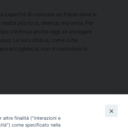
 la capacità di costruire un Paese dove le
 realtà più ricca, diversa, ma unita. Per
oppo continua anche oggi ad annegare
passo. La vera sfida è, come ci ha
ra accoglienza, non si costruisce la
altre finalità ("interazioni e
cità") come specificato nella