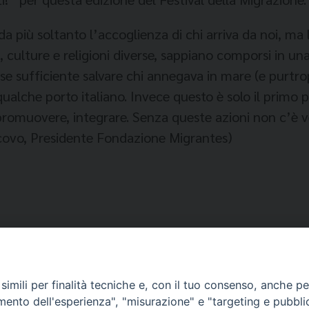
da più soltanto l’accoglienza di chi arriva da noi, ma
, culture e religioni diverse, sappiano comporsi in una
 sufficiente salvare chi annegava in mare (e purtr
 qualche porto italiano. Invece questo è solo il primo 
romuovere, integrare. Senza queste azioni non c’è ve
scovo, Presidente Fondazione Migrantes)
imili per finalità tecniche e, con il tuo consenso, anche per 
amento dell'esperienza", "misurazione" e "targeting e pubbli
. PEREGO - FESTIVAL DELLA MIGRAZIONE