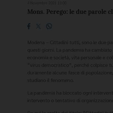
4 Novembre 2021 13:00
Mons. Perego: le due parole c
Modena – Cittadini tutti, sono le due par
questi giorni. La pandemia ha cambiato l
economia e società, vita personale e co
“virus democratico”, perché colpisce tutt
duramente alcune fasce di popolazione, le
studiano il fenomeno.
La pandemia ha bloccato ogni intervento
intervento o tentativo di organizzazion
Da qui la scelta del titolo: “Cittadini tu