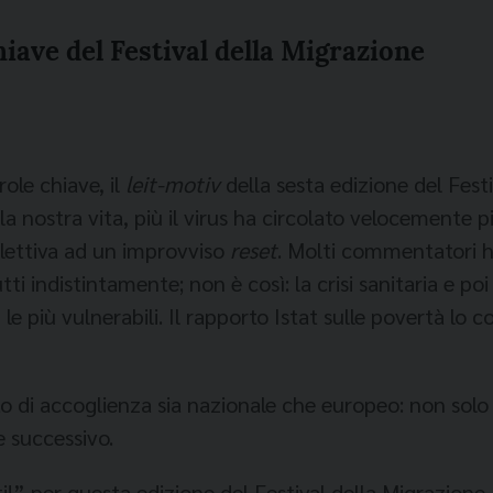
hiave del Festival della Migrazione
ole chiave, il
leit-motiv
della sesta edizione del Festi
a nostra vita, più il virus ha circolato velocemente p
llettiva ad un improvviso
reset
. Molti commentatori h
i indistintamente; non è così: la crisi sanitaria e po
 più vulnerabili. Il rapporto Istat sulle povertà lo c
 di accoglienza sia nazionale che europeo: non solo 
e successivo.
tti!” per questa edizione del Festival della Migrazione.