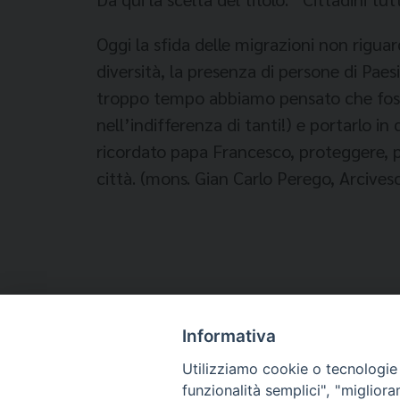
Oggi la sfida delle migrazioni non riguar
diversità, la presenza di persone di Paesi
troppo tempo abbiamo pensato che fosse
nell’indifferenza di tanti!) e portarlo in
ricordato papa Francesco, proteggere, p
città. (mons. Gian Carlo Perego, Arcive
Informativa
Temi:
Utilizziamo cookie o tecnologie s
funzionalità semplici", "miglior
MODENA - FESTIVAL DELLA MIGRAZIONE
MONS