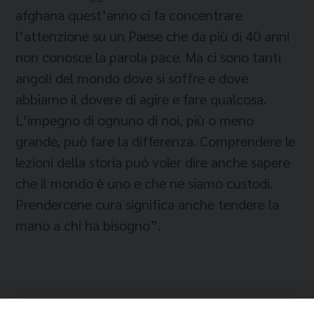
afghana quest’anno ci fa concentrare
l’attenzione su un Paese che da più di 40 anni
non conosce la parola pace. Ma ci sono tanti
angoli del mondo dove si soffre e dove
abbiamo il dovere di agire e fare qualcosa.
L’impegno di ognuno di noi, più o meno
grande, può fare la differenza. Comprendere le
lezioni della storia può voler dire anche sapere
che il mondo è uno e che ne siamo custodi.
Prendercene cura significa anche tendere la
mano a chi ha bisogno”.