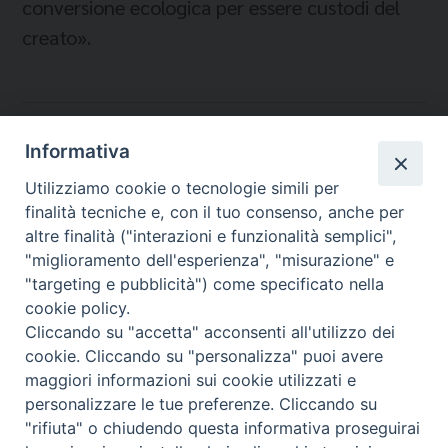
conversione ecologica per essere custodi del
creato».
Temi:
Informativa
SPETTACOLO VIAGGIANTE
Utilizziamo cookie o tecnologie simili per
TAURIANOVA - CONCORSO INTERNAZIONALE
finalità tecniche e, con il tuo consenso, anche per
MADONNARI
altre finalità ("interazioni e funzionalità semplici",
"miglioramento dell'esperienza", "misurazione" e
"targeting e pubblicità") come specificato nella
cookie policy.
Cliccando su "accetta" acconsenti all'utilizzo dei
Migrantes Online
cookie. Cliccando su "personalizza" puoi avere
maggiori informazioni sui cookie utilizzati e
personalizzare le tue preferenze. Cliccando su
Fondazione Migrantes
© 2026 WebSeed
"rifiuta" o chiudendo questa informativa proseguirai