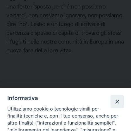
una forte risposta perché non possiamo
voltarci, non possiamo ignorare, non possiamo
dire ‘no’. Lesbo è un luogo di arrivo e di
partenza e spesso ci capita di trovare gli stessi
rifugiati nelle nostre comunità in Europa in una
nuova fase della loro vita».
Temi:
Informativa
IMMIGRATI E RIFUGAITI
Utilizziamo cookie o tecnologie simili per
LESBO
finalità tecniche e, con il tuo consenso, anche per
SCALABRINIANE
altre finalità ("interazioni e funzionalità semplici",
"miglioramento dell'esperienza", "misurazione" e