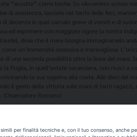
 state “accolte” come bestie. Su «Avvenire» scrisse 
e di assistenza, lasciate nel tanfo delle feci, mantenu
o di decenza in quel carnaio greve di vomiti e di su
nna ed esprimere con maggiore vigore la nostra indig
Braudel, disse che il mare bisogna immaginarselo and
, come un’immensità ossessiva e meravigliosa. L’orizz
 di una seconda possibilità oltre la linea del mare. S
 la Puglia, in quell’estate vacanziera, non riuscì a 
vicinando la sua sagoma alla costa. Alle dieci del mat
ndo il gesto della vittoria sulle mani di tanti ragazz
s». (Osservatore Romano)
imili per finalità tecniche e, con il tuo consenso, anche per 