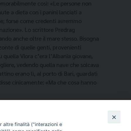
memorabilmente così: «Le persone non
te a dieta con i panini lanciati a
dore; forse come credenti avremmo
nazione». Lo scrittore Predrag
ando anche oltre il mare stesso. Bisogna
onte di quelle genti, provenienti
u quella Vlora c’era l’Albania giovane,
cogliere, vedendo quella nave che solcava
tino erano lì, al porto di Bari, guardati
i, disse cinicamente: «Ma che cosa hanno
altre finalità ("interazioni e