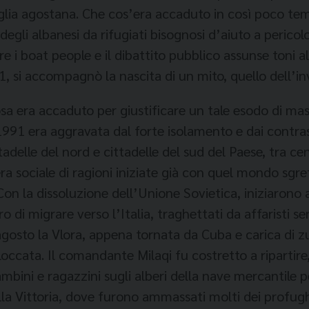
Puglia agostana. Che cos’era accaduto in così poco tem
degli albanesi da rifugiati bisognosi d’aiuto a pericol
re i boat people e il dibattito pubblico assunse toni al
, si accompagnò la nascita di un mito, quello dell’in
osa era accaduto per giustificare un tale esodo di m
1991 era aggravata dal forte isolamento e dai contrast
tadelle del nord e cittadelle del sud del Paese, tra cen
a sociale di ragioni iniziate già con quel mondo sgret
Con la dissoluzione dell’Unione Sovietica, iniziarono 
o di migrare verso l’Italia, traghettati da affaristi s
gosto la Vlora, appena tornata da Cuba e carica di z
loccata. Il comandante Milaqi fu costretto a ripartire
mbini e ragazzini sugli alberi della nave mercantile 
la Vittoria, dove furono ammassati molti dei profugh