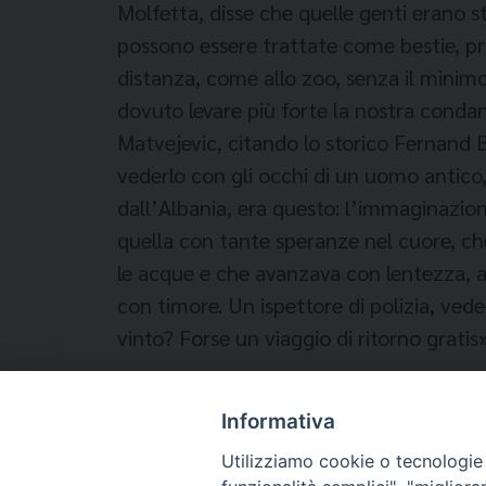
Molfetta, disse che quelle genti erano
possono essere trattate come bestie, priv
distanza, come allo zoo, senza il minim
dovuto levare più forte la nostra conda
Matvejevic, citando lo storico Fernand 
vederlo con gli occhi di un uomo antico
dall’Albania, era questo: l’immaginazione
quella con tante speranze nel cuore, che
le acque e che avanzava con lentezza, av
con timore. Un ispettore di polizia, vede
vinto? Forse un viaggio di ritorno grati
Informativa
Temi:
Utilizziamo cookie o tecnologie s