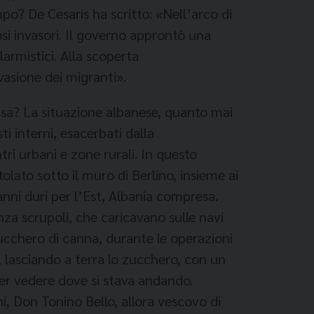
po? De Cesaris ha scritto: «Nell’arco di
osi invasori. Il governo approntò una
larmistici. Alla scoperta
vasione dei migranti».
assa? La situazione albanese, quanto mai
i interni, esacerbati dalla
tri urbani e zone rurali. In questo
olato sotto il muro di Berlino, insieme ai
anni duri per l’Est, Albania compresa.
enza scrupoli, che caricavano sulle navi
ucchero di canna, durante le operazioni
, lasciando a terra lo zucchero, con un
per vedere dove si stava andando.
i, Don Tonino Bello, allora vescovo di