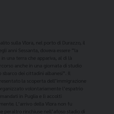
ito sulla Vlora, nel porto di Durazzo, il
negli anni Sessanta, doveva essere “la
n una terra che appariva, al di là
ercorso anche in una giornata di studio
o sbarco dei cittadini albanesi”. Il
appresentato la scoperta dell’immigrazione
a organizzato volontariamente l’espatrio
mandati in Puglia e lì accolti
ente. L’arrivo della Vlora non fu
ne peraltro rinchiuse nell’afoso stadio di