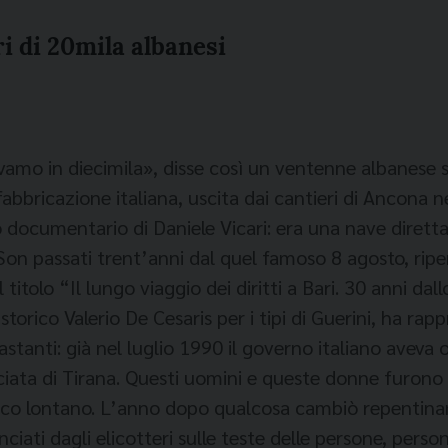
ri di 20mila albanesi
vamo in diecimila», disse così un ventenne albanese sal
fabbricazione italiana, uscita dai cantieri di Ancona 
documentario di Daniele Vicari: era una nave diretta i
 Son passati trent’anni dal quel famoso 8 agosto, rip
titolo “Il lungo viaggio dei diritti a Bari. 30 anni dall
 storico Valerio De Cesaris per i tipi di Guerini, ha r
rastanti: già nel luglio 1990 il governo italiano avev
sciata di Tirana. Questi uomini e queste donne furono 
co lontano. L’anno dopo qualcosa cambiò repentinam
ciati dagli elicotteri sulle teste delle persone, perso