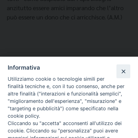
anzitutto essere amici imparando che l’altro
può essere un dono che ci arricchisce. (A.M.)
Temi:
Informativa
IMMIGRATI E RIFUGIATI
Utilizziamo cookie o tecnologie simili per
INTEGRAZIONE
finalità tecniche e, con il tuo consenso, anche per
SOPHIA IMPRESA SOCIALE
altre finalità ("interazioni e funzionalità semplici",
"miglioramento dell'esperienza", "misurazione" e
"targeting e pubblicità") come specificato nella
cookie policy.
Cliccando su "accetta" acconsenti all'utilizzo dei
Migrantes Online
cookie. Cliccando su "personalizza" puoi avere