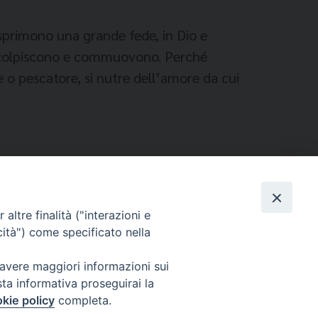
sprimono una grande fede, in Dio e
sto colpiscono e commuovono. Perché
ne o pescatore, si nutre dell’amore da cui
altre finalità ("interazioni e
cità") come specificato nella
 avere maggiori informazioni sui
sta informativa proseguirai la
kie policy
completa.