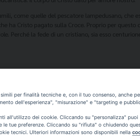
umili, come quelle del pescatore lampedusano, che e
zo che ha Cristo pagato sulla Croce. Proprio per que
role. Perché la fede di un cristiano, sia esso centurio
imili per finalità tecniche e, con il tuo consenso, anche per 
amento dell'esperienza", "misurazione" e "targeting e pubbli
i all'utilizzo dei cookie. Cliccando su "personalizza" puoi
re le tue preferenze. Cliccando su "rifiuta" o chiudendo que
okie tecnici. Ulteriori informazioni sono disponibili nella
coo