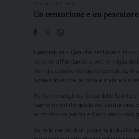
13 Luglio 2021 16:37
Un centurione e un pescatore,
Lampedusa – Qualche settimana fa un pe
stavano affondando a poche miglia dall’
non si è pentito del gesto compiuto. Anzi.
potevo invertire la rotta e andare via l
Per la meravigliosa forza dello Spirito c
hanno ricordato quelle del centurione, 
soltanto una parola e il mio servo sarà g
Sono le parole di un pagano, indicato d
momento più alto di ogni celebrazione eu