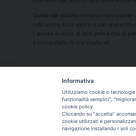
Quelle del soldato romano sono parole 
nell’uomo, il cui valore è pari al prez
l’amore si nutre di fatti prima che di pa
è sostanziato. (Luca Insalaco)
Informativa
Temi:
Utilizziamo cookie o tecnologie s
funzionalità semplici", "miglior
IMMIGRATI E RIFUGIATI
cookie policy.
Cliccando su "accetta" acconsent
cookie utilizzati e personalizza
navigazione installando i soli co