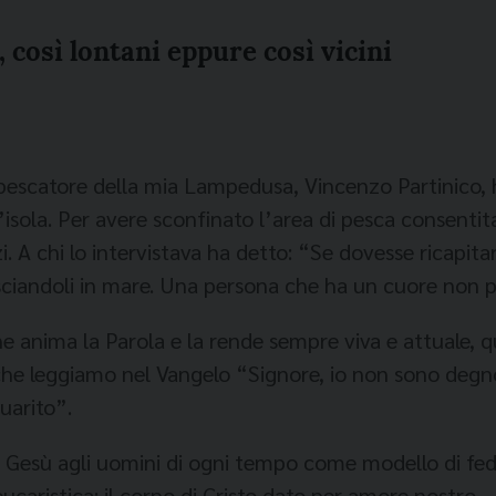
 così lontani eppure così vicini
scatore della mia Lampedusa, Vincenzo Partinico, h
isola. Per avere sconfinato l’area di pesca consentit
 A chi lo intervistava ha detto: “Se dovesse ricapitarm
asciandoli in mare. Una persona che ha un cuore non p
he anima la Parola e la rende sempre viva e attuale, q
che leggiamo nel Vangelo “Signore, io non sono degno 
uarito”.
a Gesù agli uomini di ogni tempo come modello di fed
caristica: il corpo di Cristo dato per amore nostro.