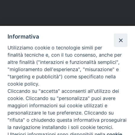
Informativa
Temi:
Utilizziamo cookie o tecnologie simili per
finalità tecniche e, con il tuo consenso, anche per
IMMIGRAZIONE
altre finalità ("interazioni e funzionalità semplici",
"miglioramento dell'esperienza", "misurazione" e
"targeting e pubblicità") come specificato nella
cookie policy.
Cliccando su "accetta" acconsenti all'utilizzo dei
Migrantes Online
cookie. Cliccando su "personalizza" puoi avere
maggiori informazioni sui cookie utilizzati e
personalizzare le tue preferenze. Cliccando su
Fondazione Migrantes
© 2026 WebSeed
"rifiuta" o chiudendo questa informativa proseguirai
la navigazione installando i soli cookie tecnici.
Privacy Policy
Ulteriori informazioni sono disponibili nella
cookie