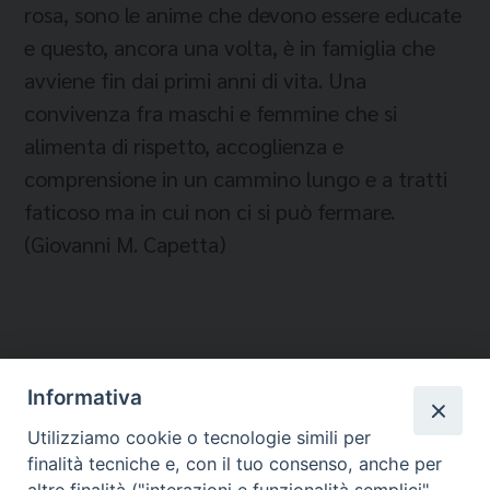
rosa, sono le anime che devono essere educate
e questo, ancora una volta, è in famiglia che
avviene fin dai primi anni di vita. Una
convivenza fra maschi e femmine che si
alimenta di rispetto, accoglienza e
comprensione in un cammino lungo e a tratti
faticoso ma in cui non ci si può fermare.
(Giovanni M. Capetta​)
Informativa
Temi:
Utilizziamo cookie o tecnologie simili per
FAMIGLIA
finalità tecniche e, con il tuo consenso, anche per
MOBILITÀ UMANA E MIGRAZIONI