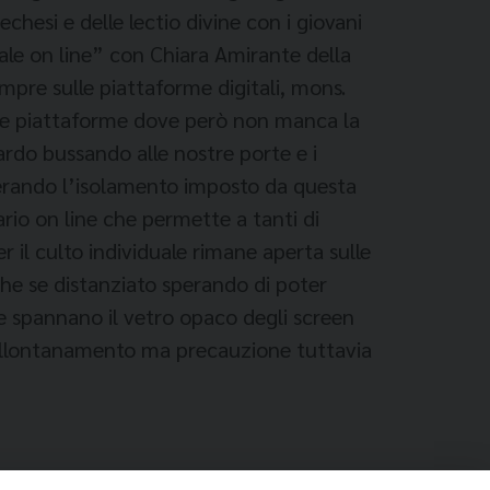
chesi e delle lectio divine con i giovani
ale on line” con Chiara Amirante della
pre sulle piattaforme digitali, mons.
alle piattaforme dove però non manca la
ardo bussando alle nostre porte e i
uperando l’isolamento imposto da questa
rio on line che permette a tanti di
r il culto individuale rimane aperta sulle
che se distanziato sperando di poter
he spannano il vetro opaco degli screen
è allontanamento ma precauzione tuttavia