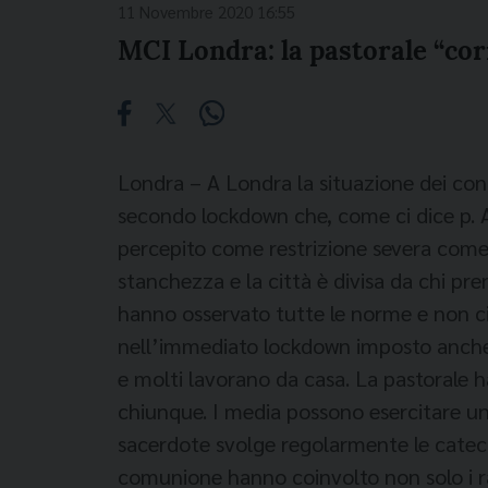
11 Novembre 2020 16:55
MCI Londra: la pastorale “corr
Londra – A Londra la situazione dei cont
secondo lockdown che, come ci dice p. A
percepito come restrizione severa come 
stanchezza e la città è divisa da chi pre
hanno osservato tutte le norme e non ci
nell’immediato lockdown imposto anche ai 
e molti lavorano da casa. La pastorale 
chiunque. I media possono esercitare una
sacerdote svolge regolarmente le catech
comunione hanno coinvolto non solo i rag