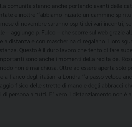
 della comunità stanno anche portando avanti delle cate
tate e inoltre “abbiamo iniziato un cammino spiritu
ese di novembre saranno ospiti dei vari incontri, sem
rale – aggiunge p. Fulco – che scorre sul web grazie 
e a distanza e con mascherina ci regalano il loro sgu
istanza. Questo è il duro lavoro che tento di fare s
Importanti sono anche i momenti della recita del Rosa
 modo non è mai chiusa. Oltre ad essere aperta solo pe
 a fianco degli italiani a Londra “a passo veloce an
uaggio fisico delle strette di mano e degli abbracci c
i di persona a tutti. E’ vero il distanziamento non 