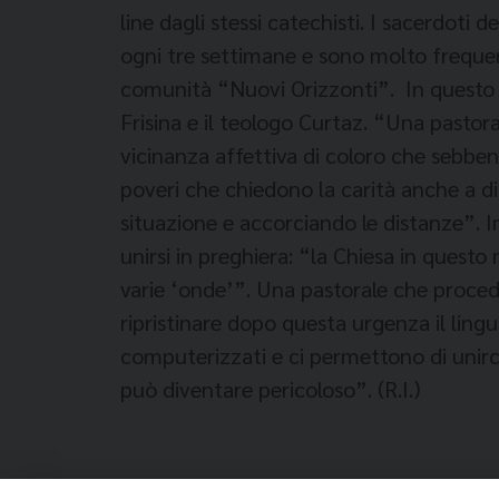
line dagli stessi catechisti. I sacerdoti
ogni tre settimane e sono molto frequen
comunità “Nuovi Orizzonti”. In questo m
Frisina e il teologo Curtaz. “Una pasto
vicinanza affettiva di coloro che sebben
poveri che chiedono la carità anche a d
situazione e accorciando le distanze”. 
unirsi in preghiera: “la Chiesa in questo
varie ‘onde’”. Una pastorale che procede
ripristinare dopo questa urgenza il ling
computerizzati e ci permettono di unirc
può diventare pericoloso”. (R.I.)