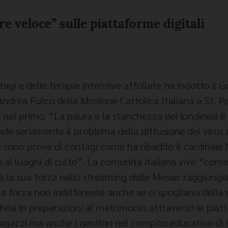
e veloce” sulle piattaforme digitali
agi e delle terapie intensive affollate ha indotto il 
ndrea Fulco della Missione Cattolica Italiana a St. P
nel primo. “La paura e la stanchezza dei londinesi 
nde seriamente il problema della diffusione del virus e 
 sono prove di contagi come ha ribadito il cardinale 
luoghi di culto”. La comunità italiana vive “come se f
ha la sua forza nello streaming delle Messe: raggiung
 forza non indifferente anche se ci spogliano della r
esi in preparazioni al matrimonio attraverso le piatt
azzi ma anche i genitori nel compito educativo di ins