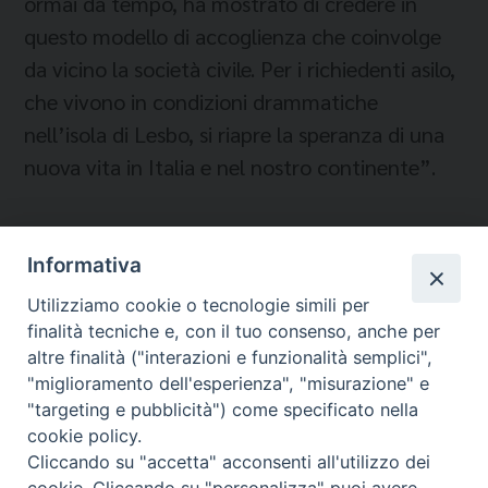
ormai da tempo, ha mostrato di credere in
questo modello di accoglienza che coinvolge
da vicino la società civile. Per i richiedenti asilo,
che vivono in condizioni drammatiche
nell’isola di Lesbo, si riapre la speranza di una
nuova vita in Italia e nel nostro continente”.
Informativa
Temi:
Utilizziamo cookie o tecnologie simili per
COMUNITÀ DI SANT’EGIDIO
finalità tecniche e, con il tuo consenso, anche per
CORRIDOI UMANITARI
altre finalità ("interazioni e funzionalità semplici",
"miglioramento dell'esperienza", "misurazione" e
"targeting e pubblicità") come specificato nella
cookie policy.
Cliccando su "accetta" acconsenti all'utilizzo dei
Migrantes Online