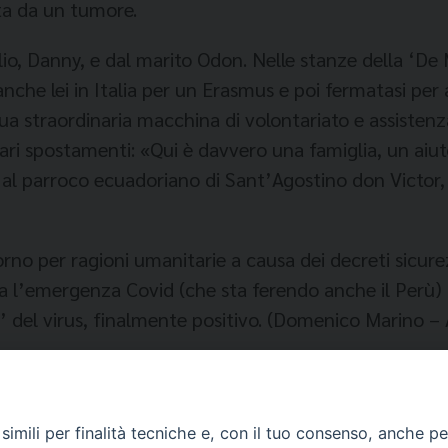
ita da un tumore.
glio, Danny, e dal marito Odon. Nelle stanze della ‘De
che lei in Italia per un Erasmus e poi fermatasi per a
sua straordinaria macchina di volontariato e assisten
ari spostamenti: «Qui è davvero una famiglia, un aiu
al parroco ecuadoriano di Sant’Agostino don Victor, 
iorno per ragioni umanitarie a causa dei decreti si
; ma l’emergenza Covid (che sta ferendo anche il P
le’ del virus, finalmente positivo. (Domenico Marino –
imili per finalità tecniche e, con il tuo consenso, anche per 