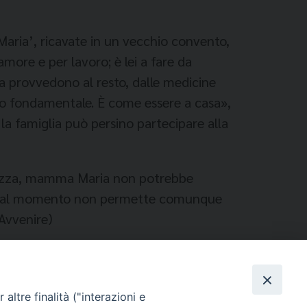
 Maria’, ricavate in un vecchio convento,
more e per lavoro; è lei a fare da
za provvedono al resto, dalle medicine
to fondamentale. È come essere a casa»,
la famiglia può persino partecipare alla
curezza, mamma Maria non potrebbe
erù) al momento non permette comunque
 Avvenire)
altre finalità ("interazioni e