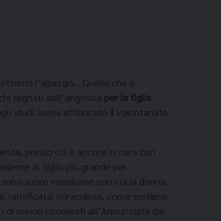
a
ettermi l’albergo… Quello che è
chi segnati dall’angoscia
per la figlia
agli studi aveva affiancato il volontariato
enza, presso cui è ancora in cura con
assieme al figlio più grande per
ci sono suore messicane con cui la donna
te, ramificata; miracolosa, come sostiene
i di minori ricoverati all’Annunziata dai