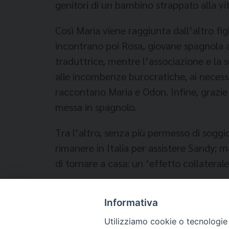
genitori di un bambino strappato alla v
Così Maria viene raggiunta dall’altro fi
incontrano poi Rosa, giovane spagnola an
traduttrice, mentre l’associazione e la 
alle incombenze burocratiche, ai necess
raccontano Maria e Odon. Infine, grazie 
messa in spagnolo.
Tra l’altro, senza più permesso di sogg
rimanere in Italia per assistere Sandy
di tornare a casa: un ‘effetto collatera
Informativa
Temi:
Utilizziamo cookie o tecnologie s