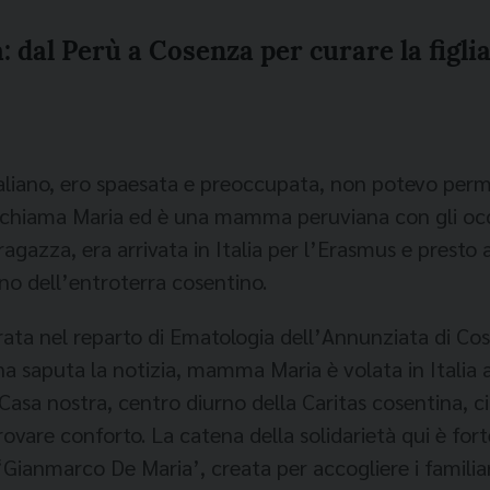
 dal Perù a Cosenza per curare la figli
liano, ero spaesata e preoccupata, non potevo perm
Si chiama Maria ed è una mamma peruviana con gli oc
 ragazza, era arrivata in Italia per l’Erasmus e presto 
ino dell’entroterra cosentino.
rata nel reparto di Ematologia dell’Annunziata di Cos
pena saputa la notizia, mamma Maria è volata in Italia 
 Casa nostra, centro diurno della Caritas cosentina, 
rovare conforto. La catena della solidarietà qui è for
‘Gianmarco De Maria’, creata per accogliere i familiar