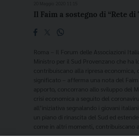
20 Maggio 2020 11:15
Il Faim a sostegno di “Rete di 
Roma – Il Forum delle Associazioni Itali
Ministro per il Sud Provenzano che ha 
contribuiscano alla ripresa economica, c
significato – afferma una nota del Faim 
apporto, concorrano allo sviluppo del Me
crisi economica a seguito del coronaviru
all’iniziativa segnalando i giovani ital
un piano di rinascita del Sud ed estende 
come in altri momenti, contribuiscano all