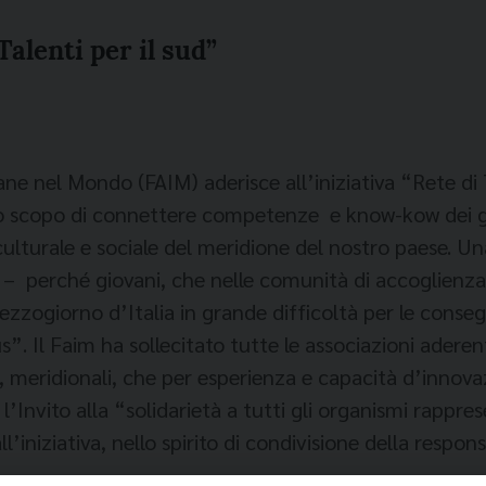
Talenti per il sud”
ane nel Mondo (FAIM) aderisce all’iniziativa “Rete di
lo scopo di connettere competenze e know-kow dei gi
ulturale e sociale del meridione del nostro paese. Una
– perché giovani, che nelle comunità di accoglienza s
zzogiorno d’Italia in grande difficoltà per le conseg
s”. Il Faim ha sollecitato tutte le associazioni adere
iani, meridionali, che per esperienza e capacità d’inn
l’Invito alla “solidarietà a tutti gli organismi rappre
’iniziativa, nello spirito di condivisione della respon