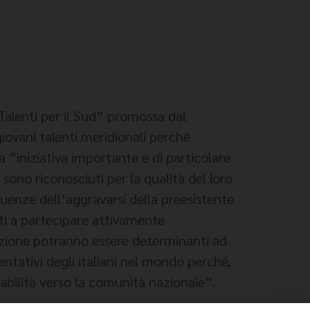
 Talenti per il Sud” promossa dal
ovani talenti meridionali perché
 “iniziativa importante e di particolare
ono riconosciuti per la qualità del loro
uenze dell’aggravarsi della preesistente
nti a partecipare attivamente
ovazione potranno essere determinanti ad
sentativi degli italiani nel mondo perché,
sabilità verso la comunità nazionale”.