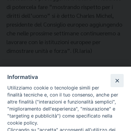
di potercela fare “mostrando rispetto per i
diritti dell’uomo” si è detto Charles Michel,
presidente del Consiglio europeo aggiungendo
che nelle prossime settimane continueremo a
lavorare con le istituzioni europee per
dimostrare unità e forza”. (R.Iaria)
Informativa
Temi:
Utilizziamo cookie o tecnologie simili per
IMMIGRATI E RIFUGIATI
finalità tecniche e, con il tuo consenso, anche per
UE
altre finalità ("interazioni e funzionalità semplici",
"miglioramento dell'esperienza", "misurazione" e
"targeting e pubblicità") come specificato nella
cookie policy.
Cliccando su "accetta" acconsenti all'utilizzo dei