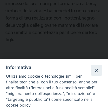
impresso le loro mani per formare un albero,
simbolo della vita. E ha benedetto una croce a
forma di tau realizzata con i bottoni, segno
della voglia delle giovane mamme di lavorare
con umiltà e concretezza per il bene dei loro
figli.
Informativa
Temi:
Utilizziamo cookie o tecnologie simili per
finalità tecniche e, con il tuo consenso, anche per
PAPA FRANCESCO
altre finalità ("interazioni e funzionalità semplici",
"miglioramento dell'esperienza", "misurazione" e
"targeting e pubblicità") come specificato nella
cookie policy.