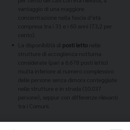
per cento dei casi con età rilevata, a
vantaggio di una maggiore
concentrazione nella fascia d’età
compresa tra i 31 e i 60 anni (73,2 per
cento).
La disponibilità di
posti letto
nelle
strutture di accoglienza notturna
considerate (pari a 6.678 posti letto)
risulta inferiore al numero complessivo
delle persone senza dimora conteggiate
nelle strutture e in strada (10.037
persone), seppur con differenze rilevanti
tra i Comuni.