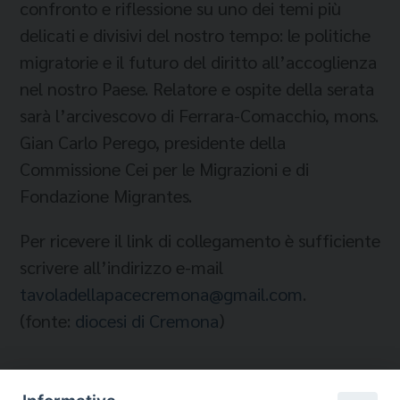
confronto e riflessione su uno dei temi più
delicati e divisivi del nostro tempo: le politiche
migratorie e il futuro del diritto all’accoglienza
nel nostro Paese. Relatore e ospite della serata
sarà l’arcivescovo di Ferrara-Comacchio, mons.
Gian Carlo Perego, presidente della
Commissione Cei per le Migrazioni e di
Fondazione Migrantes.
Per ricevere il link di collegamento è sufficiente
scrivere all’indirizzo e-mail
tavoladellapacecremona@gmail.
com
.
(
fonte:
diocesi di Cremona
)