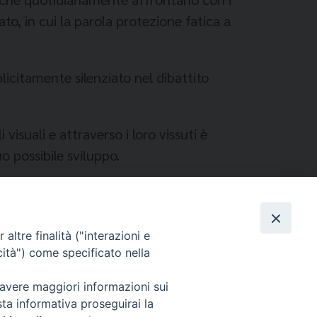
ato, in cui la parola protezione fatica a
licitamente silenziato nel dibattito
visuali e attraverso i loro vissuti è
o possibile sviluppo.
altre finalità ("interazioni e
cità") come specificato nella
 avere maggiori informazioni sui
sta informativa proseguirai la