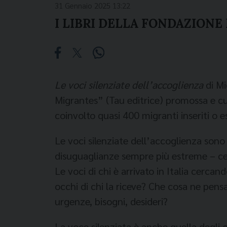
31 Gennaio 2025 13:22
I LIBRI DELLA FONDAZION
Le voci silenziate dell’accoglienza
di M
Migrantes” (Tau editrice) promossa e cur
coinvolto quasi 400 migranti inseriti o es
Le voci silenziate dell’accoglienza son
disuguaglianze sempre più estreme – cerc
Le voci di chi è arrivato in Italia cerc
occhi di chi la riceve? Che cosa ne pensa
urgenze, bisogni, desideri?
La voce silenziata è anche quella degli 