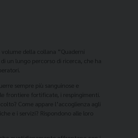
5° volume della collana “Quaderni
di un lungo percorso di ricerca, che ha
peratori.
guerre sempre più sanguinose e
frontiere fortificate, i respingimenti.
 accolto? Come appare l’accoglienza agli
che e i servizi? Rispondono alle loro
ori che quotidianamente affrontano con i