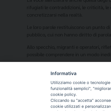
rifugiati le contraddizioni, le criticità
concretizzarsi nella realtà.
Le loro parole restituiscono un punto di
pubblico, cui non hanno diritto di parola
Allo specchio, migranti e operatori, rifle
possibile comprendere in un modo inedito 
Informativa
Temi:
Utilizziamo cookie o tecnologie s
funzionalità semplici", "miglior
ACCOGLIENZA
EDITORIA
cookie policy.
Cliccando su "accetta" acconsent
cookie utilizzati e personalizza