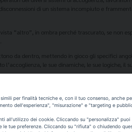
, le disconnessioni di un sistema incompiuto e framment
 vista “altro”, in ombra perché trascurato, se non esp
.
ttono da dentro, mettendo in gioco gli specifici angoli 
l’accoglienza, le sue dinamiche, le sue logiche, il su
imili per finalità tecniche e, con il tuo consenso, anche per 
amento dell'esperienza", "misurazione" e "targeting e pubbli
i all'utilizzo dei cookie. Cliccando su "personalizza" puoi
re le tue preferenze. Cliccando su "rifiuta" o chiudendo que