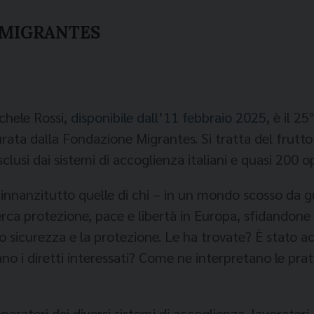
E MIGRANTES
ichele Rossi,
disponibile dall’11 febbraio 2025
, è il 2
ata dalla Fondazione Migrantes. Si tratta del frutto 
clusi dai sistemi di accoglienza italiani e quasi 200 o
o innanzitutto quelle di chi – in un mondo scosso da 
a protezione, pace e libertà in Europa, sfidandone le 
ando sicurezza e la protezione. Le ha trovate? È stato
no i diretti interessati? Come ne interpretano le prati
operatori dei diversi sistemi di accoglienza, lavorat