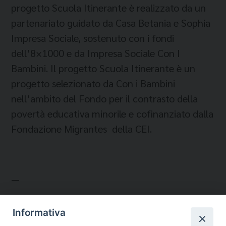
progetto Scuola Itinerante è realizzato da un
partenariato guidato da Casa Betania e Sophia
Impresa Sociale, sostenuto con i fondi
dell’8×1000 e da Impresa Sociale Con I
Bambini. Il progetto Scuola Itinerante è un
progetto selezionato da Con i Bambini
nell’ambito del Fondo per il contrasto della
povertà educativa minorile e cofinanziato dalla
Fondazione Migrantes della CEI.
—
Informativa