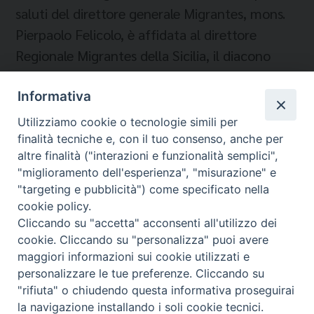
saluti del direttore generale Migrantes, mons.
Pierpaolo Felicolo, è affidata al direttore
Regionale Migrantes della Sicilia, il diacono
Santino Tornesi. (R.Iaria)
Informativa
Utilizziamo cookie o tecnologie simili per
finalità tecniche e, con il tuo consenso, anche per
altre finalità ("interazioni e funzionalità semplici",
"miglioramento dell'esperienza", "misurazione" e
"targeting e pubblicità") come specificato nella
cookie policy.
Cliccando su "accetta" acconsenti all'utilizzo dei
Migrantes Online
cookie. Cliccando su "personalizza" puoi avere
maggiori informazioni sui cookie utilizzati e
personalizzare le tue preferenze. Cliccando su
Fondazione Migrantes
© 2026 WebSeed
"rifiuta" o chiudendo questa informativa proseguirai
la navigazione installando i soli cookie tecnici.