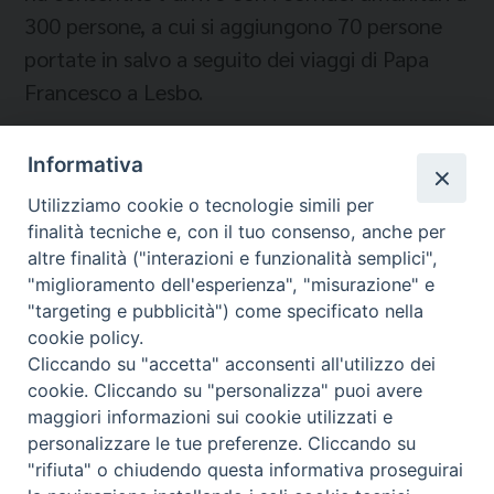
300 persone, a cui si aggiungono 70 persone
portate in salvo a seguito dei viaggi di Papa
Francesco a Lesbo.
Informativa
Temi:
Utilizziamo cookie o tecnologie simili per
finalità tecniche e, con il tuo consenso, anche per
CORRIDOI UMANITARI
altre finalità ("interazioni e funzionalità semplici",
"miglioramento dell'esperienza", "misurazione" e
"targeting e pubblicità") come specificato nella
cookie policy.
Cliccando su "accetta" acconsenti all'utilizzo dei
Migrantes Online
cookie. Cliccando su "personalizza" puoi avere
maggiori informazioni sui cookie utilizzati e
personalizzare le tue preferenze. Cliccando su
Fondazione Migrantes
© 2026 WebSeed
"rifiuta" o chiudendo questa informativa proseguirai