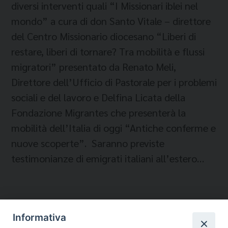
diversi interventi quali “I Missionari iblei nel
mondo” a cura di don Santo Vitale – direttore
del Centro Missionario diocesano “Liberi di
restare, liberi di tornare? Tra mobilità e flussi
migratori” presentato da Renato Meli,
Direttore dell’Ufficio di Pastorale per i problemi
sociali e del lavoro e Delfina Licata della
Fondazione Migrantes che presenterà la
mobilità dell’Italia di oggi “Antiche conferme e
nuove scoperte”. Saranno previste
testimonianze di emigrati italiani all’estero…
Informativa