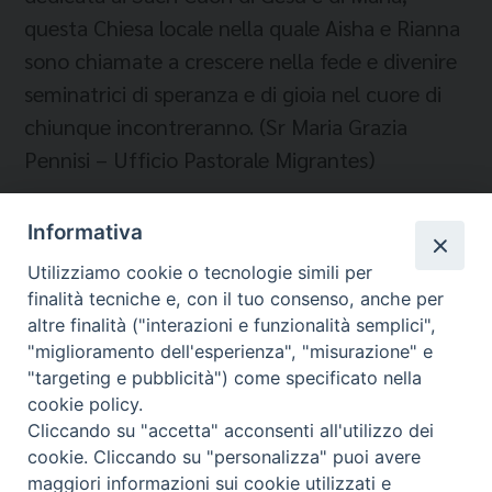
questa Chiesa locale nella quale Aisha e Rianna
sono chiamate a crescere nella fede e divenire
seminatrici di speranza e di gioia nel cuore di
chiunque incontreranno. (Sr Maria Grazia
Pennisi – Ufficio Pastorale Migrantes)
Informativa
Temi:
Utilizziamo cookie o tecnologie simili per
finalità tecniche e, con il tuo consenso, anche per
MIGRANTES PORTO SANTA RUFINA
altre finalità ("interazioni e funzionalità semplici",
"miglioramento dell'esperienza", "misurazione" e
"targeting e pubblicità") come specificato nella
cookie policy.
Cliccando su "accetta" acconsenti all'utilizzo dei
Migrantes Online
cookie. Cliccando su "personalizza" puoi avere
maggiori informazioni sui cookie utilizzati e