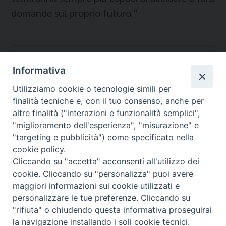
domande sul proprio futuro.”
Temi:
Informativa
8XMILLE
Utilizziamo cookie o tecnologie simili per
COOPERATIVA SOPHIA
finalità tecniche e, con il tuo consenso, anche per
MIGRANTES - EDUCARE SENZA CONFINI
altre finalità ("interazioni e funzionalità semplici",
"miglioramento dell'esperienza", "misurazione" e
"targeting e pubblicità") come specificato nella
cookie policy.
Cliccando su "accetta" acconsenti all'utilizzo dei
Migrantes Online
cookie. Cliccando su "personalizza" puoi avere
maggiori informazioni sui cookie utilizzati e
personalizzare le tue preferenze. Cliccando su
Fondazione Migrantes
© 2026 WebSeed
"rifiuta" o chiudendo questa informativa proseguirai
la navigazione installando i soli cookie tecnici.