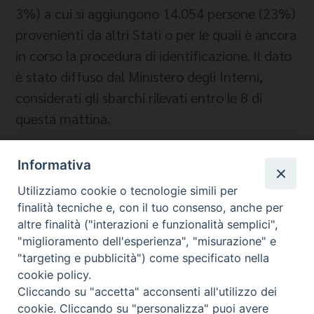
3%) a cui si aggiungono 14.054 persone (23%)
provenienti da altri Stati o per le quali è ancora
in corso la procedura di identificazione. Il dato
è stato diffuso dal Ministero degli Interni,
considerati gli sbarchi rilevati entro le 8 di
questa mattina.
Informativa
Temi:
Utilizziamo cookie o tecnologie simili per
finalità tecniche e, con il tuo consenso, anche per
VIMINALE
altre finalità ("interazioni e funzionalità semplici",
"miglioramento dell'esperienza", "misurazione" e
"targeting e pubblicità") come specificato nella
cookie policy.
Cliccando su "accetta" acconsenti all'utilizzo dei
Migrantes Online
cookie. Cliccando su "personalizza" puoi avere