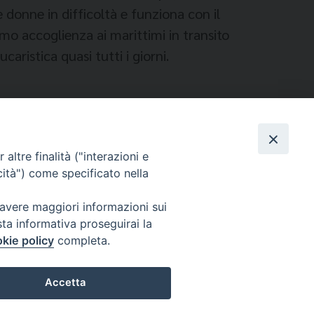
 donne in difficoltà e funziona con il
amo accoglienza ai marittimi in transito
aristica quasi tutti i giorni.
altre finalità ("interazioni e
cità") come specificato nella
 avere maggiori informazioni sui
sta informativa proseguirai la
kie policy
completa.
s
Privacy Policy
© 2026 WebSeed
Accetta