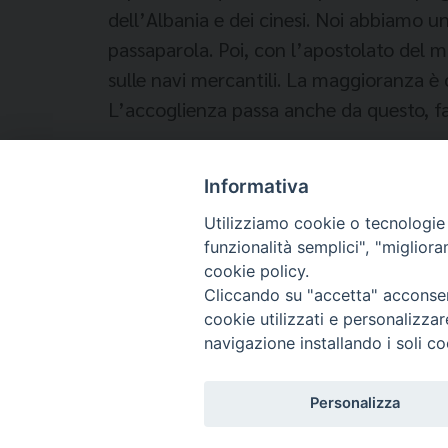
dell’Albania e dei cinesi. Noi abbiamo un
passaparola. Poi, con l’apostolato del ma
sulle navi mercantili. La maggioranza è c
L’accoglienza passa anche da questo, far
Informativa
Temi:
Utilizziamo cookie o tecnologie s
funzionalità semplici", "miglior
MIGRANTES TARANTO
cookie policy.
Cliccando su "accetta" acconsent
cookie utilizzati e personalizza
navigazione installando i soli co
Migrantes Online
Personalizza