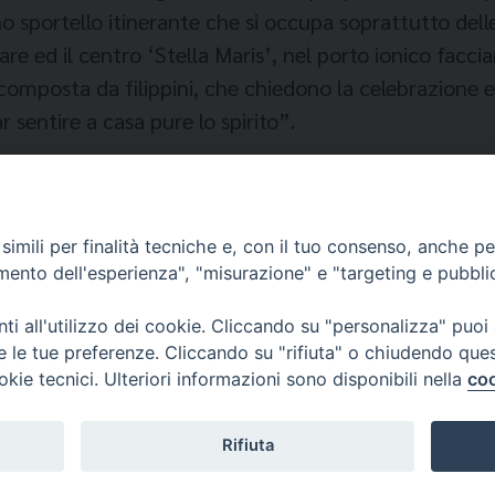
o sportello itinerante che si occupa soprattutto delle
re ed il centro ‘Stella Maris’, nel porto ionico facci
omposta da filippini, che chiedono la celebrazione euc
 sentire a casa pure lo spirito”.
imili per finalità tecniche e, con il tuo consenso, anche per 
amento dell'esperienza", "misurazione" e "targeting e pubbli
i all'utilizzo dei cookie. Cliccando su "personalizza" puoi
re le tue preferenze. Cliccando su "rifiuta" o chiudendo que
okie tecnici. Ulteriori informazioni sono disponibili nella
coo
Fondazione Migrante
Rifiuta