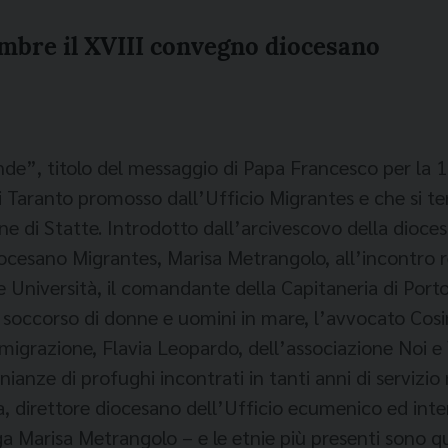
embre il XVIII convegno diocesano
de”, titolo del messaggio di Papa Francesco per la 1
i Taranto promosso dall’Ufficio Migrantes e che si t
ne di Statte. Introdotto dall’arcivescovo della dioces
diocesano Migrantes, Marisa Metrangolo, all’incontro 
e Università, il comandante della Capitaneria di Port
i soccorso di donne e uomini in mare, l’avvocato Cosi
 immigrazione, Flavia Leopardo, dell’associazione Noi e
ianze di profughi incontrati in tanti anni di servizio
 direttore diocesano dell’Ufficio ecumenico ed inter
a Marisa Metrangolo – e le etnie più presenti sono qu