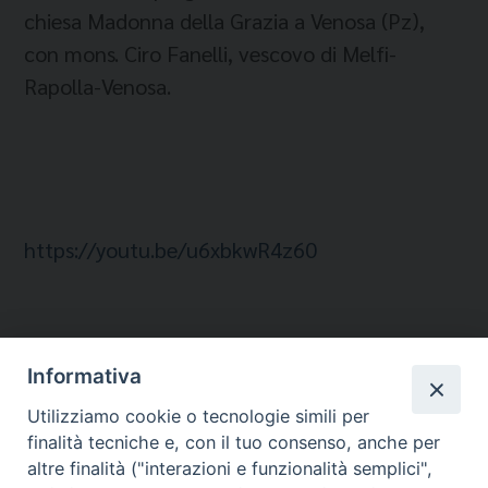
chiesa Madonna della Grazia a Venosa (Pz),
con mons. Ciro Fanelli, vescovo di Melfi-
Rapolla-Venosa.
https://youtu.be/u6xbkwR4z60
Informativa
Temi:
Utilizziamo cookie o tecnologie simili per
finalità tecniche e, con il tuo consenso, anche per
ROSARIO PER L'ITALIA
altre finalità ("interazioni e funzionalità semplici",